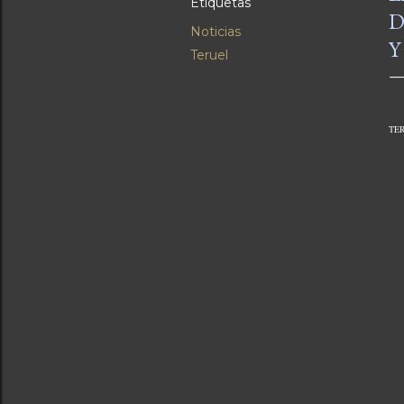
Etiquetas
D
Noticias
Y
Teruel
TER