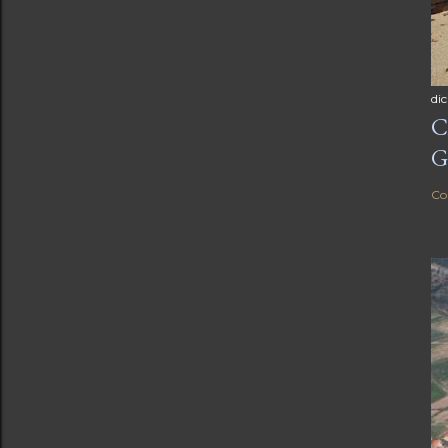
di
C
G
Co