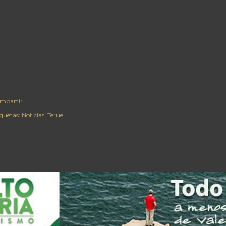
mpartir
iquetas:
Noticias
Teruel