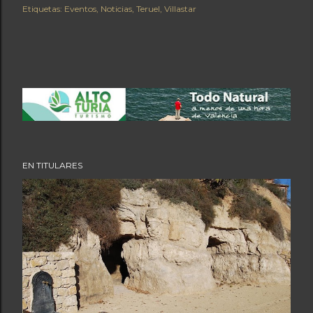
Etiquetas:
Eventos
Noticias
Teruel
Villastar
EN TITULARES