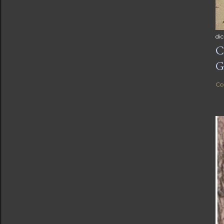
di
C
G
Co