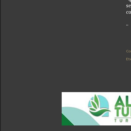
se
c
..
Co
Et