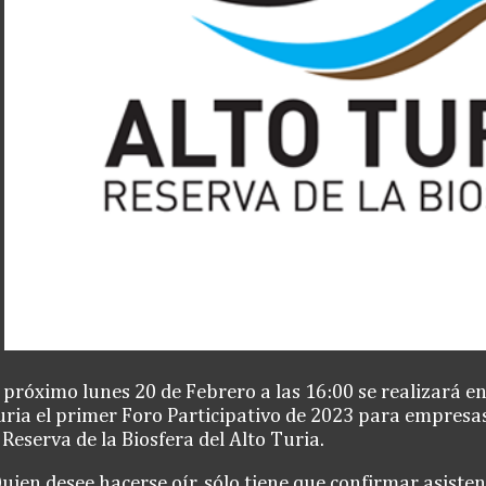
 próximo lunes 20 de Febrero a las 16:00 se realizará 
ria el primer Foro Participativo de 2023 para empresas
 Reserva de la Biosfera del Alto Turia.
uien desee hacerse oír, sólo tiene que confirmar asisten