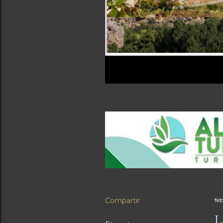
Compartir
feb
L