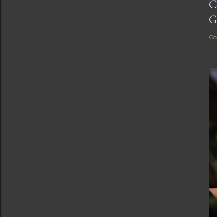
C
G
Co