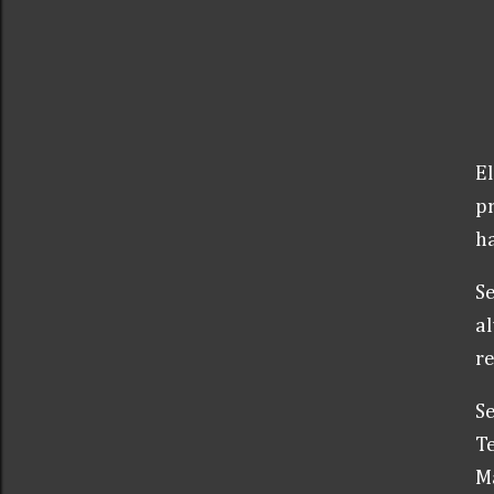
El
pr
ha
Se
al
re
Se
Te
M