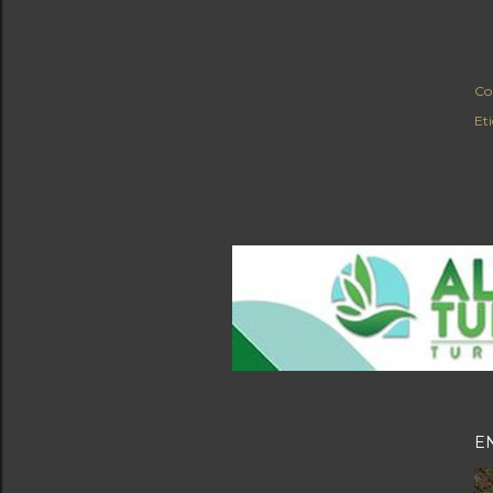
Co
Et
E