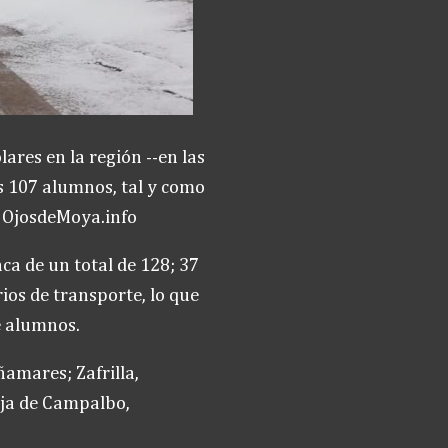
lares en la región --en las
os 107 alumnos, tal y como
e OjosdeMoya.info
ca de un total de 128; 37
ios de transporte, lo que
e alumnos.
ñamares; Zafrilla,
aja de Campalbo,