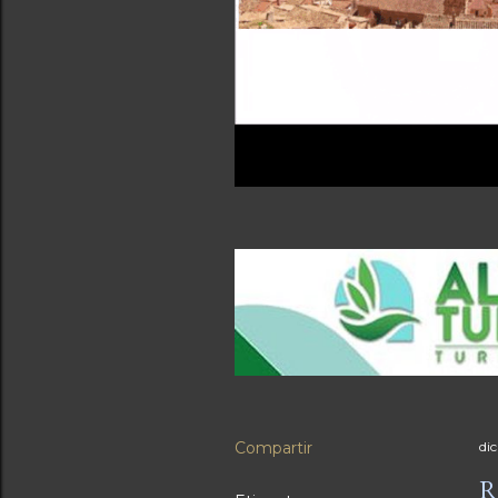
Compartir
di
R