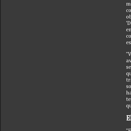
mu
co
ob
‘D
en
co
es
"V
av
se
qu
tr
so
h
te
qu
E
"E