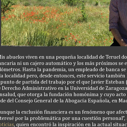
is abuelos viven en una pequeña localidad de Teruel d
ncaria ni un cajero automático y los más próximos se 
ilómetros. Hasta la pandemia, un empleado de banca se
la localidad pero, desde entonces, este servicio también
 punto de partida del trabajo por el que Javier Esteban
 Derecho Administrativo en la Universidad de Zaragoza,
nsalud, que otorga la fundación homónima y cuyo acto d
de del Consejo General de la Abogacía Española, en Mad
unque la exclusión financiera es un fenómeno que afec
teresé por la problemática por una cuestión personal”,
ticias
, quien encontró la inspiración en la actual situa