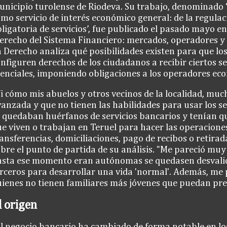
nicipio turolense de Riodeva. Su trabajo, denominado 
mo servicio de interés económico general: de la regulac
ligatoria de servicios’, fue publicado el pasado mayo en
erecho del Sistema Financiero: mercados, operadores y c
 Derecho analiza qué posibilidades existen para que lo
nfiguren derechos de los ciudadanos a recibir ciertos se
enciales, imponiendo obligaciones a los operadores ec
i cómo mis abuelos y otros vecinos de la localidad, muc
anzada y que no tienen las habilidades para usar los ser
 quedaban huérfanos de servicios bancarios y tenían qu
e viven o trabajan en Teruel para hacer las operacione
ansferencias, domiciliaciones, pago de recibos o retira
bre el punto de partida de su análisis. "Me pareció mu
asta ese momento eran autónomas se quedasen desvalid
rceros para desarrollar una vida 'normal'. Además, me
ienes no tienen familiares más jóvenes que puedan pre
l origen
l negocio bancario ha cambiado de forma notable en los