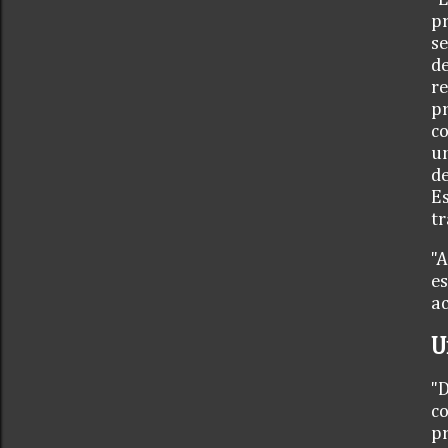
pr
se
de
re
pr
co
un
de
Es
tr
"A
es
ac
U
"D
co
pr