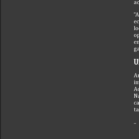
ac
"A
ec
lo
op
en
ga
U
An
im
Ad
Na
ca
ta
..