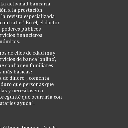
‘La actividad bancaria
ión a la prestación
 la revista especializada
ontratos’. En él, el doctor
s poderes públicos
rvicios financieros
onómicos.
hos de ellos de edad muy
vicios de banca 'online',
e confiar en familiares
s más básicas:
da de dinero", comenta
y duro que personas que
as y necesitasen a
 pregunté qué ocurriría con
starles ayuda".
 últimos tiempos. Así, la