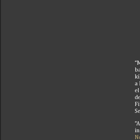
“M
ba
k
a 
el
de
Fi
Se
“A
in
No