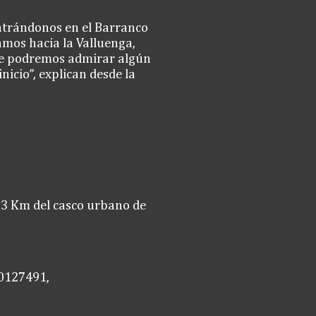
entrándonos en el Barranco
amos hacia la Valluenga,
onde podremos admirar algún
icio”, explican desde la
a 3 Km del casco urbano de
60127491,