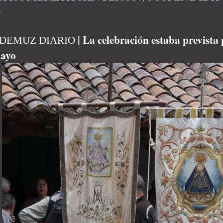
| La celebración estaba prevista
DEMUZ DIARIO
ayo