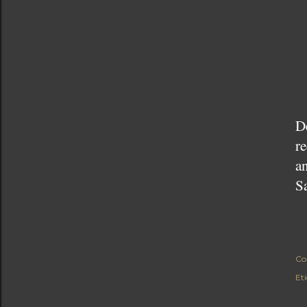
De
r
an
S
Co
Et