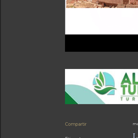
Compartir
ma
L