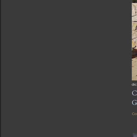
di
C
G
Co