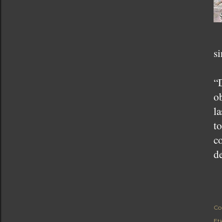
si
“
o
l
to
c
d
Co
Et