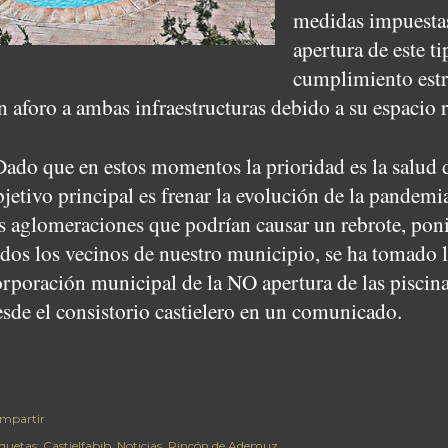
medidas impuestas
apertura de este t
cumplimiento estr
n aforo a ambas infraestructuras debido a su espacio 
Dado que en estos momentos la prioridad es la salud d
bjetivo principal es frenar la evolución de la pande
as aglomeraciones que podrían causar un rebrote, poni
dos los vecinos de nuestro municipio, se ha tomado l
orporación municipal de la NO apertura de las piscin
esde el consistorio castielero en un comunicado.
mpartir
iquetas:
Castielfabib
Noticias
Rincón de Ademuz