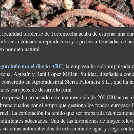
 localidad turolense de Torremocha acaba de estrenar una curi
mbrices dedicado a reproducirse y a procesar toneladas de hec
en por cien natural.
gún informa el diario ABC
, la empresa ha sido impulsada 
 zona, Agustín y Raúl López Millán. Su idea, diseñada a conci
 convertido en Agroindustrial Sierra Palomera S.L., que ha na
ndos europeos de desarrollo rural.
 empresa ha arrancado con una inversión de 200.000 euros, d
bvencionados por el grupo que gestiona los fondos europeos 
ruel. La explotación ha tenido que ser preparada técnicamente
ndimientos adecuados. Una de las inversiones de mayor relevan
s sistemas automatizados de extracción de agua y riego contro