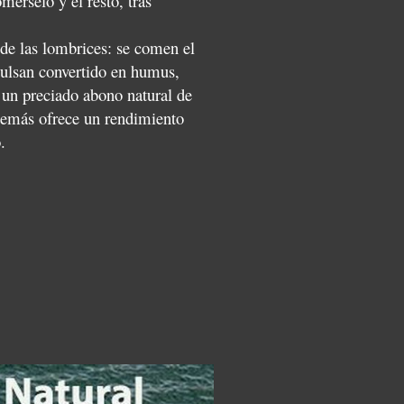
mérselo y el resto, tras
n de las lombrices: se comen el
pulsan convertido en humus,
 un preciado abono natural de
además ofrece un rendimiento
.