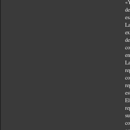
«Y
de
es
La
ex
de
co
en
La
re
co
re
es
El
re
su
co