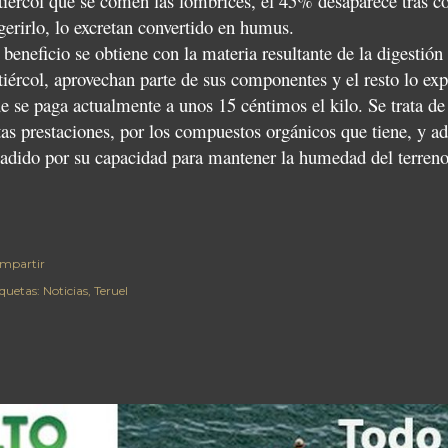
tiércol que se comen las lombrices, el 45% desaparece tras co
gerirlo, lo excretan convertido en humus.
 beneficio se obtiene con la materia resultante de la digestió
tiércol, aprovechan parte de sus componentes y el resto lo ex
e se paga actualmente a unos 15 céntimos el kilo. Se trata de
tas prestaciones, por los compuestos orgánicos que tiene, y 
adido por su capacidad para mantener la humedad del terreno
mpartir
iquetas:
Noticias
Teruel