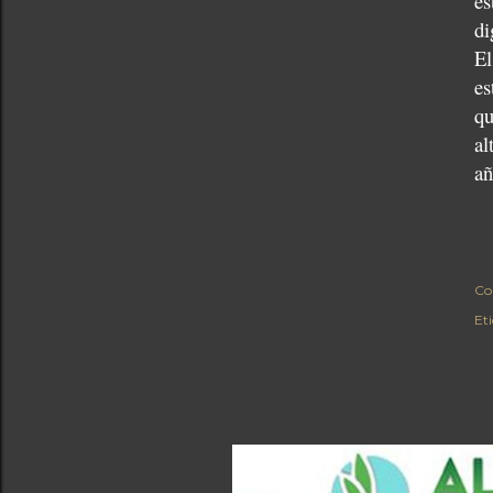
es
di
El
es
qu
al
añ
Co
Et