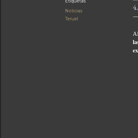
Etiquetas
4
Noticias
Teruel
A
la
ex