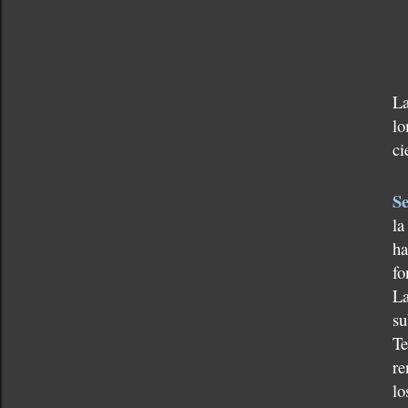
La
lo
ci
Se
la
ha
fo
La
su
Te
re
lo