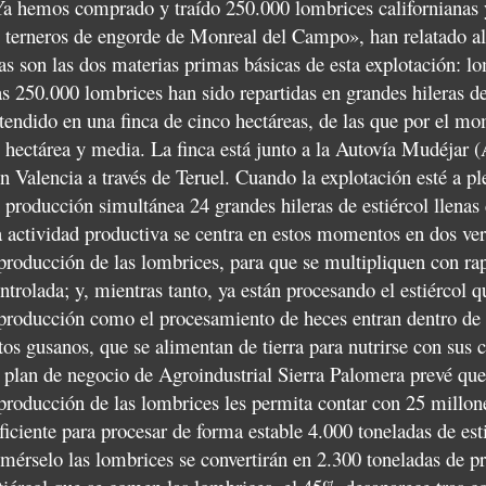
a hemos comprado y traído 250.000 lombrices californianas y
 terneros de engorde de Monreal del Campo», han relatado al
as son las dos materias primas básicas de esta explotación: l
s 250.000 lombrices han sido repartidas en grandes hileras de
tendido en una finca de cinco hectáreas, de las que por el mo
 hectárea y media. La finca está junto a la Autovía Mudéjar 
n Valencia a través de Teruel. Cuando la explotación esté a p
 producción simultánea 24 grandes hileras de estiércol llenas
 actividad productiva se centra en estos momentos en dos verti
producción de las lombrices, para que se multipliquen con ra
ntrolada; y, mientras tanto, ya están procesando el estiércol q
producción como el procesamiento de heces entran dentro de l
tos gusanos, que se alimentan de tierra para nutrirse con sus
 plan de negocio de Agroindustrial Sierra Palomera prevé que,
producción de las lombrices les permita contar con 25 millon
ficiente para procesar de forma estable 4.000 toneladas de esti
mérselo las lombrices se convertirán en 2.300 toneladas de p