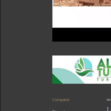
Compartir
di
L