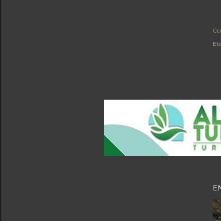
Co
Et
E