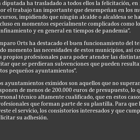
 diputada ha trasladado a todos ellos la felicitación, e
por el trabajo tan importante que desempeñan en los m
cursos, impidiendo que ningún alcalde o alcaldesa se ha
ncluso en momentos especialmente complicados como los
onfinamiento y en general en tiempos de pandemia”.
paro Orts ha destacado el buen funcionamiento del te
do momento las necesidades de estos municipios, así c
s propios profesionales para poder atender las distint
vitar que se perdieran subvenciones que pueden result
stos pequeños ayuntamientos”.
s ayuntamientos eximidos son aquellos que no superan
sponen de menos de 200.000 euros de presupuesto, lo q
rsonal técnico altamente cualificado, que en estos caso
ofesionales que forman parte de su plantilla. Para que 
este el servicio, los consistorios interesados y que cum
licitar su adhesión.