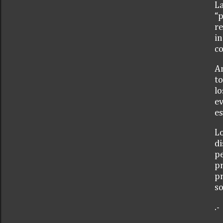
La
“
re
i
c
Am
to
lo
e
e
Lo
di
pe
pr
pr
so
.-